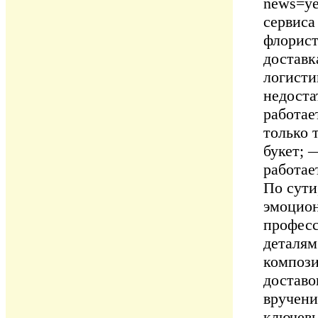
news=ye
сервиса
флорист
доставк
логисти
недоста
работае
только 
букет; 
работае
По сути
эмоцион
професс
деталям
компози
доставо
вручени
ключевы