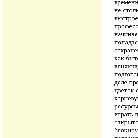
временн
не стол
выстрое
професс
начинает
попадае
сохране
как быт
влияющи
подгото
деле пр
цветок 
корневу
ресурсы
играть 
открыто
блокиру