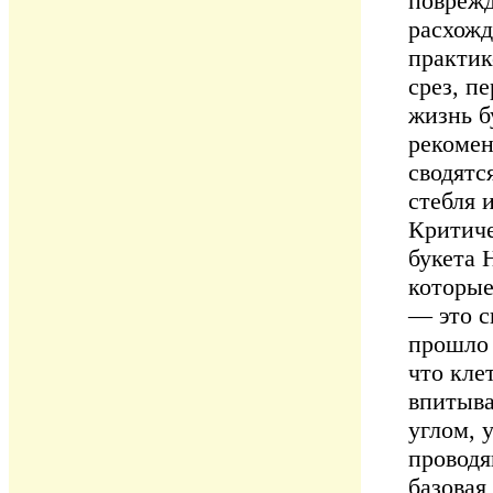
поврежд
расхожд
практи
срез, п
жизнь б
рекомен
сводятс
стебля 
Критиче
букета 
которые
— это с
прошло 
что кле
впитыва
углом, 
проводя
базовая