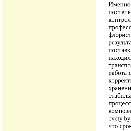
Именно 
постепе
контрол
професс
флорист
результ
поставк
находил
транспо
работа 
коррект
хранени
стабиль
процесс
компози
cvety.by
что сро