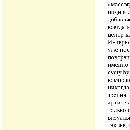
«массов
индивид
добавля
всегда 
центр к
Интерес
уже пос
поворач
именно 
cvety.b
компози
никогда
зрения.
архитек
только 
визуаль
так же,