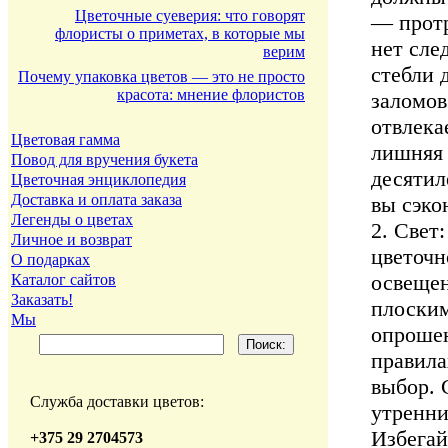
Цветочные суеверия: что говорят
— протр
флористы о приметах, в которые мы
нет сле
верим
стебли 
Почему упаковка цветов — это не просто
красота: мнение флористов
заломов
отвлека
Цветовая гамма
лишняя 
Повод для вручения букета
десятил
Цветочная энциклопедия
Доставка и оплата заказа
вы сэко
Легенды о цветах
2. Свет
Личное и возврат
цветочн
О подарках
освещен
Каталог сайтов
Заказать!
плоским
Мы
опрошен
правила
выбор. 
Служба доставки цветов:
утренни
Избегай
+375 29 2704573