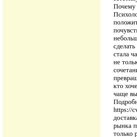
Почему 
Психоло
положит
почувст
небольш
сделать
стала ч
не толь
сочетан
превращ
кто хоч
чаще вы
Подробн
https:/
доставк
рынка п
только 