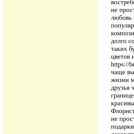
востреб
не прос
любовь 
популяр
компози
долго с
таких б
цветов и
https:/
чаще вы
жизни м
друзья 
границе
красивы
Флорист
не прос
подарки