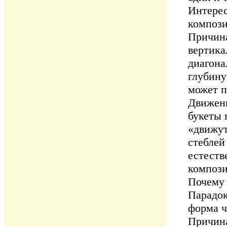
Интерес
компози
Причина
вертика
диагона
глубину
может п
Движени
букеты 
«движут
стеблей
естеств
компози
Почему 
Парадок
форма ч
Причина