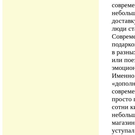
совреме
небольш
доставк
люди ст
Совреме
подарко
в разны
или пое
эмоцион
Именно 
«дополн
совреме
просто 
сотни к
небольш
магазин
уступал