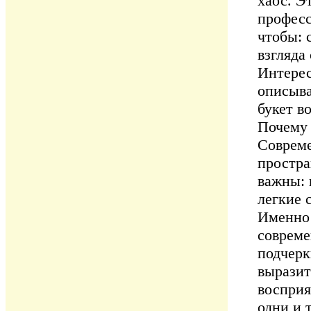
хаос. Э
професс
чтобы: 
взгляда
Интерес
описыва
букет в
Почему 
Совреме
простра
важны: 
легкие 
Именно 
совреме
подчерк
выразит
восприя
одни и 