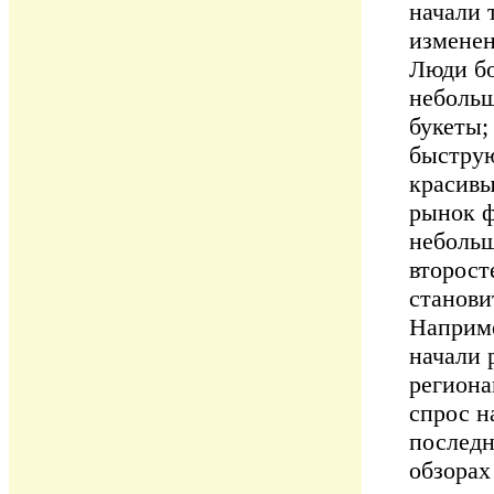
начали 
изменен
Люди бо
небольш
букеты;
быструю
красивы
рынок ф
небольш
второст
станови
Наприме
начали 
региона
спрос н
последн
обзорах 