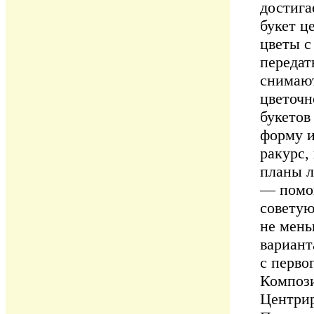
достига
букет ц
цветы с
передат
снимают
цветочн
букетов
форму и
ракурс,
планы л
— помог
советую
не мень
вариант
с перво
Компози
Центрир