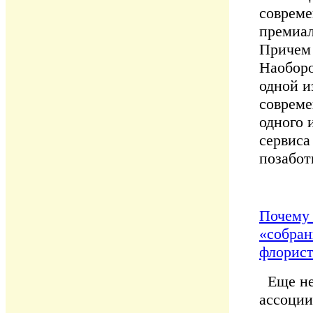
совреме
премиал
Причем 
Наоборо
одной и
совреме
одного 
сервиса
позабот
Почему 
«собран
флорист
Еще нес
ассоции