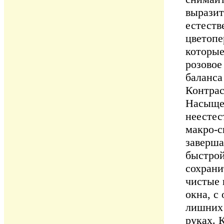
выразит
естеств
цветопе
которые
розовое
баланса
Контрас
Насыщен
неестес
макро-с
заверша
быстрой
сохрани
чистые 
окна, с
лишних 
руках. 