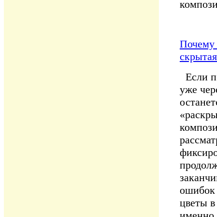
компози
Почему 
скрытая
Если по
уже чер
останет
«раскры
компози
рассмат
фиксиро
продолж
заканчи
ошибок 
цветы в
именно 