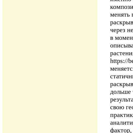
компози
менять 
раскрыв
через н
в момен
описыва
растения
https:/
меняетс
статичн
раскрыв
дольше 
результ
свою ге
практик
аналити
фактор,