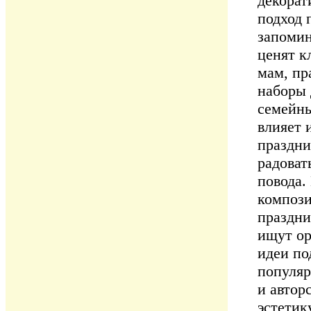
декорат
подход 
запоми
ценят к
мам, пр
наборы 
семейны
влияет 
праздни
радоват
повода.
компози
праздни
ищут ор
идеи по
популяр
и автор
эстетик