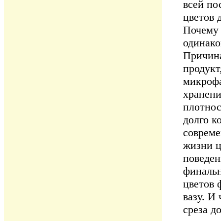
всей по
цветов 
Почему 
одинако
Причина
продукт
микрофа
хранени
плотнос
долго к
совреме
жизни ц
поведен
финальн
цветов 
вазу. И
среза д