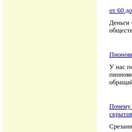
от 60 д
Деньги 
обществ
Пионов
У нас п
пионови
обраща
Почему 
скрытая
Срезанн