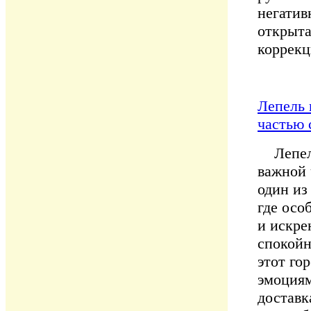
негатив
открыта
коррекц
Лепель 
частью 
Лепель 
важной 
один из
где осо
и искре
спокойн
этот го
эмоциям
доставк