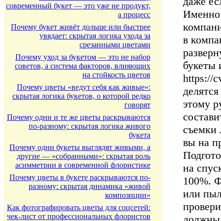
даже ес
современный букет — это уже не продукт,
Именно
а процесс
компани
Почему букет живёт дольше или быстрее
увядает: скрытая логика ухода за
в компа
срезанными цветами
разверн
Почему уход за букетом — это не набор
букеты 
советов, а система факторов, влияющих
на стойкость цветов
https://
Почему цветы «ведут себя как живые»:
делятся
скрытая логика букетов, о которой редко
этому р
говорят
состави
Почему одни и те же цветы раскрываются
по-разному: скрытая логика живого
съемки 
букета
вы на п
Почему одни букеты выглядят живыми, а
Подгото
другие — «собранными»: скрытая роль
асимметрии в современной флористике
на спус
Почему цветы в букете раскрываются по-
100%. Ф
разному: скрытая динамика «живой
или пыл
композиции»
провери
Как фотографировать цветы для соцсетей:
чек-лист от профессиональных флористов
должны 