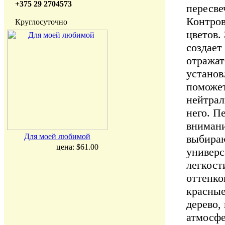
+375 29 2704573
пересве
Контров
Круглосуточно
цветов.
создает
отражат
установ
поможет
нейтрал
него. П
внимани
Для моей любимой
выбираю
цена:
$61.00
универс
легкост
оттенко
красные
дерево,
атмосфе