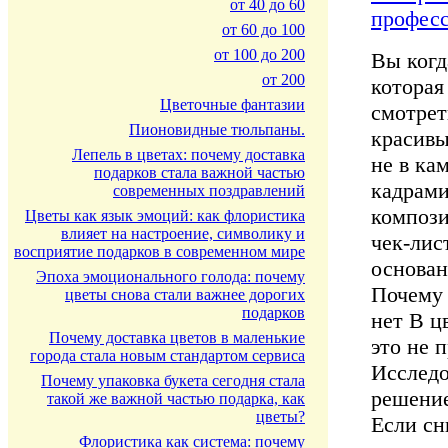
от 40 до 60
профес
от 60 до 100
от 100 до 200
Вы когд
от 200
которая
Цветочные фантазии
смотрет
Пионовидные тюльпаны.
красивы
Лепель в цветах: почему доставка
не в ка
подарков стала важной частью
кадрами
современных поздравлений
компози
Цветы как язык эмоций: как флористика
влияет на настроение, символику и
чек-лис
восприятие подарков в современном мире
основан
Эпоха эмоционального голода: почему
Почему 
цветы снова стали важнее дорогих
подарков
нет В ц
Почему доставка цветов в маленькие
это не 
города стала новым стандартом сервиса
Исследо
Почему упаковка букета сегодня стала
решение
такой же важной частью подарка, как
цветы?
Если сн
Флористика как система: почему