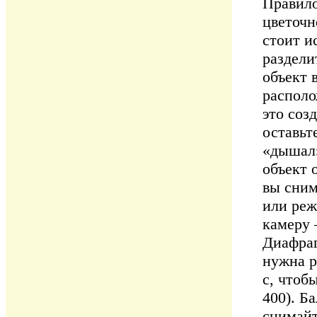
Правило
цветочн
стоит и
раздели
объект 
располо
это соз
оставьт
«дышал»
объект 
вы сним
или реж
камеру 
Диафрагм
нужна р
с, чтоб
400). Б
снимайт