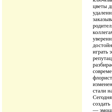
цветы д
удаленн
заказыв
родите
коллега
уверенн
достойн
играть 
репутац
разбира
совреме
флорист
изменен
стали н
Сегодня
создать
— эмоци