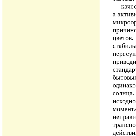
— качес
а актив
микроор
причино
цветов.
стабиль
пересуш
приводи
стандар
бытовых
одинако
солнца.
исходно
момента
неправи
транспо
действи